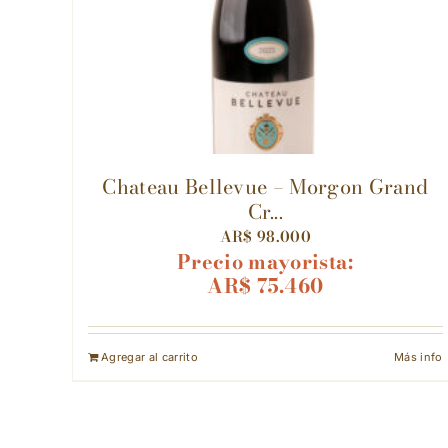
Chateau Bellevue – Morgon Grand
Cr...
AR$
98.000
Precio mayorista:
AR$
75.460
Agregar al carrito
Más info