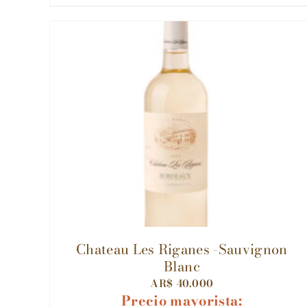
Chateau Les Riganes -Sauvignon
Blanc
AR$
40.000
Precio mayorista: