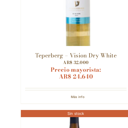
Teperberg – Vision Dry White
AR$
32.000
Precio mayorista:
AR$
24.640
Más info
Sin stock