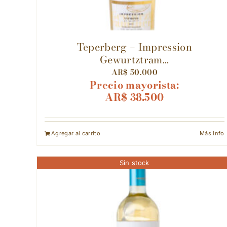
Teperberg – Impression
Gewurtztram...
AR$
50.000
Precio mayorista:
AR$
38.500
Agregar al carrito
Más info
Sin stock