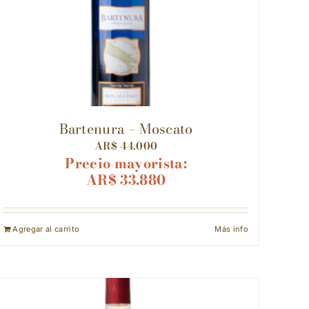
Bartenura – Moscato
AR$
44.000
Precio mayorista:
AR$
33.880
Agregar al carrito
Más info