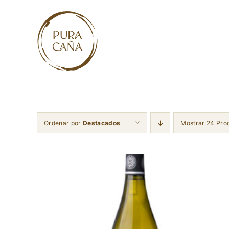
Skip
to
content
Ordenar por
Destacados
Mostrar 24 Pro