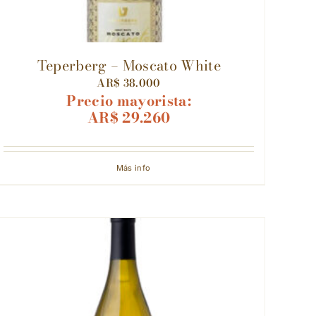
⁠Teperberg – Moscato White
AR$
38.000
Precio mayorista:
AR$
29.260
Más info