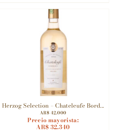
Herzog Selection – Chateleufe Bord...
AR$
42.000
Precio mayorista:
AR$
32.340