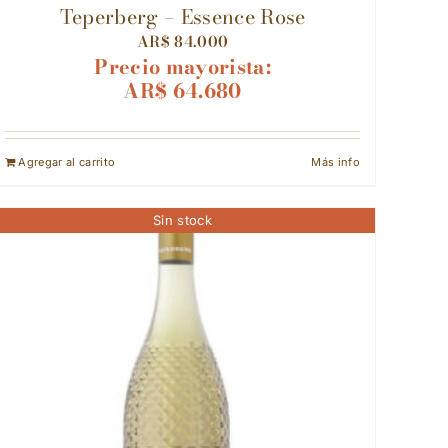
Teperberg – Essence Rose
AR$
84.000
Precio mayorista:
AR$
64.680
Agregar al carrito
Más info
Sin stock