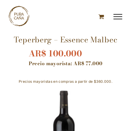
Skip
to
content
Teperberg – Essence Malbec
AR$
100.000
Precio mayorista:
AR$
77.000
Precios mayoristas en compras a partir de $360.000.