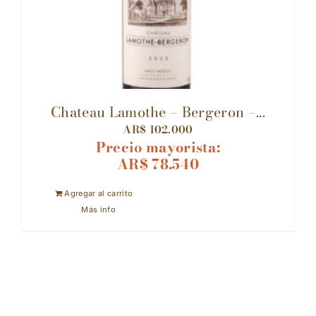
Chateau Lamothe – Bergeron –...
AR$
102.000
Precio mayorista:
AR$
78.540
Agregar al carrito
Más info